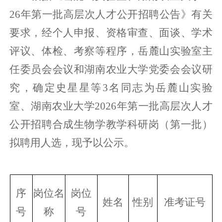
26年第一批高层次人才公开招聘公告》有关
要求
，经个人申报、资格审查、
面谈
、
学术
评议、
体检、考察等程
序，
岳麓山实验室主
任委员会会议和湖南农业大学
党委
会
会议研
究，确定
史星星
等
3名同志为岳麓山实验
室、湖南农业大学2026年第一批高层次人才
公开招聘合成生物学教学科研岗（第一批）
拟
聘用人选，现予以公示。
序
岗位名
岗位
姓名
性别
准考证号
号
称
号