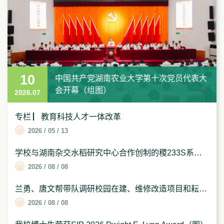
10
10
08
01
02
高山到湖南农业大学调研：锚定“双一流”建
中国共产党湖南农业大学第十次党员代表大
祝贺！唐文帮教授团队成果荣获国家技术发
学校举行庆祝中国共产党成立105周年暨“七
我校农学院硕士研究生朱霞获评全国优秀党
设目标 努力培养更多知农爱农新型人才（组
会开幕（组图）
明奖（图）
一”表彰大会（组图）
务工作者（图）
2026.03
2026.07
2026.07
2026.07
2026.07
图）
专栏 ▏教育科技人才一体改革
2026 / 05 / 13
学校与湖南杂交水稻研究中心合作创制的稷233S系列组合耐极端高温特性通过现场...
2026 / 08 / 08
兰勇、唐文帮带队调研校园在建、维修改造项目和耘园基地（组图）
2026 / 08 / 08