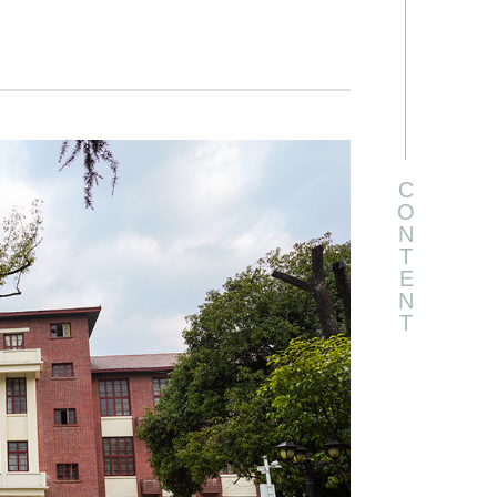
C
O
N
T
E
N
T