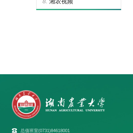
8.
湘农视频
总值班室(0731)84618001